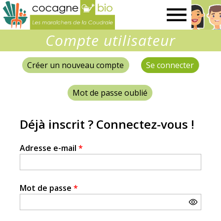
Les
Compte utilisateur
maraîchers
Créer un nouveau compte
Se connecter
(onglet 
Onglets
de
principaux
Mot de passe oublié
la
Déjà inscrit ? Connectez-vous !
Coudraie
Adresse e-mail
*
Mot de passe
*