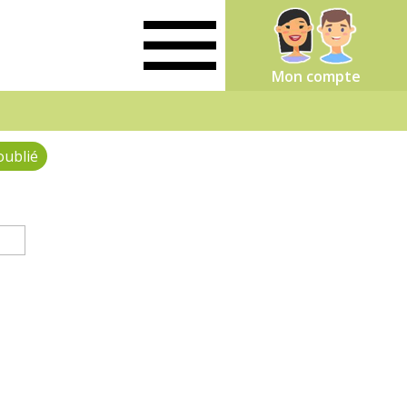
Mon compte
oublié
(onglet actif)