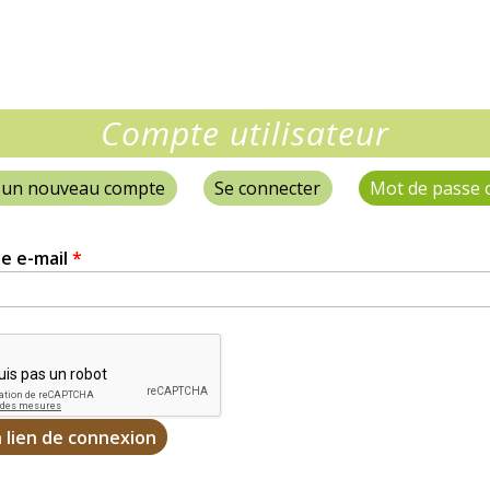
hers
ie
Compte utilisateur
 un nouveau compte
Se connecter
Mot de passe 
e e-mail
*