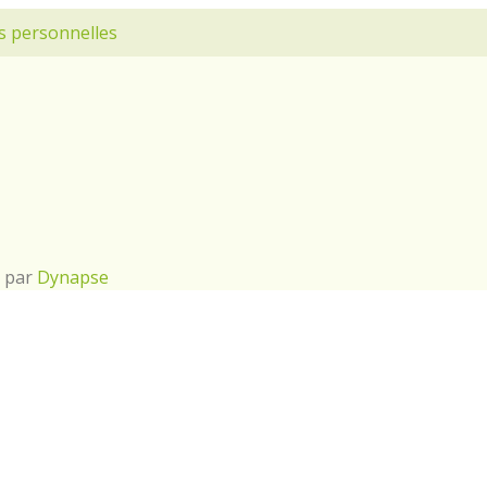
s personnelles
é par
Dynapse