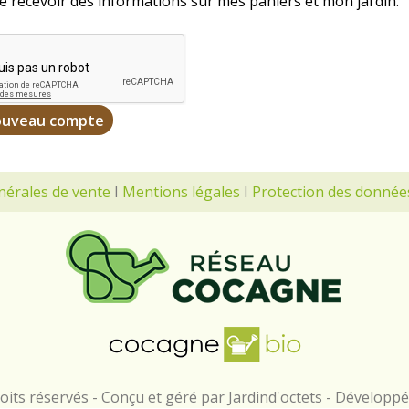
e recevoir des informations sur mes paniers et mon jardin.
nérales de vente
I
Mentions légales
I
Protection des donnée
its réservés - Conçu et géré par Jardind'octets - Développ