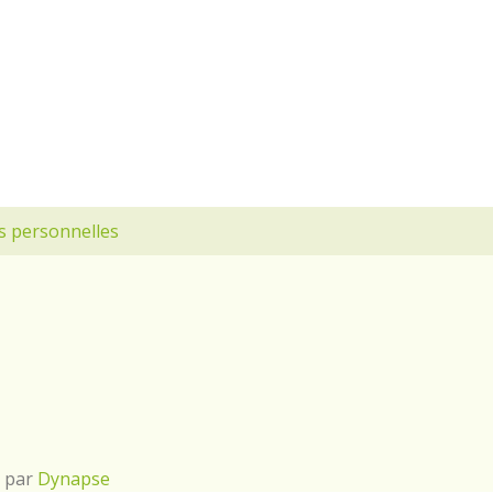
s personnelles
é par
Dynapse