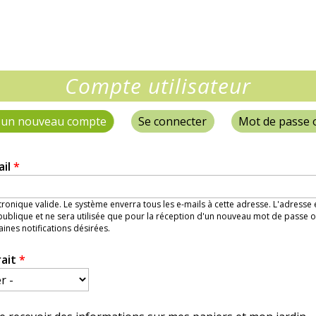
hers
ie
Compte utilisateur
 un nouveau compte
(onglet actif)
Se connecter
Mot de passe 
ail
*
ronique valide. Le système enverra tous les e-mails à cette adresse. L'adresse
ublique et ne sera utilisée que pour la réception d'un nouveau mot de passe o
aines notifications désirées.
rait
*