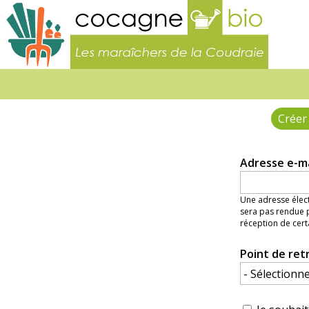
Les
maraîc
de
la
Coudra
Créer
Onglets
principaux
Adresse e-m
Une adresse élect
sera pas rendue p
réception de cert
Point de ret