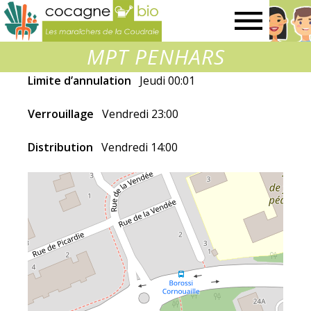
Les
MPT PENHARS
maraîchers
Limite d’annulation
Jeudi 00:01
de
Verrouillage
Vendredi 23:00
la
Distribution
Vendredi 14:00
Coudraie