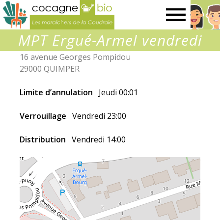
Les
MPT Ergué-Armel vendredi
maraîchers
16 avenue Georges Pompidou
29000 QUIMPER
de
Limite d’annulation
Jeudi 00:01
la
Verrouillage
Vendredi 23:00
Coudraie
Distribution
Vendredi 14:00