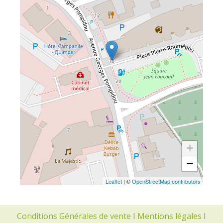
+
−
Leaflet
| ©
OpenStreetMap contributors
Conditions Générales de vente
I
Mentions légales
I