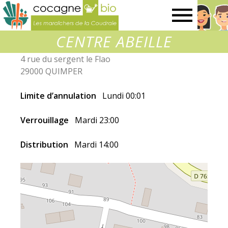
Les
CENTRE ABEILLE
maraîchers
4 rue du sergent le Flao
29000 QUIMPER
de
Limite d’annulation
Lundi 00:01
la
Verrouillage
Mardi 23:00
Coudraie
Distribution
Mardi 14:00