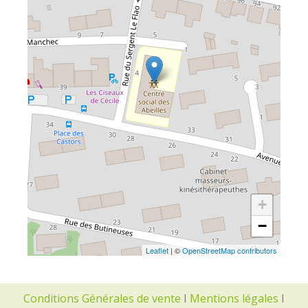
+
−
Leaflet
| ©
OpenStreetMap contributors
Conditions Générales de vente
I
Mentions légales
I